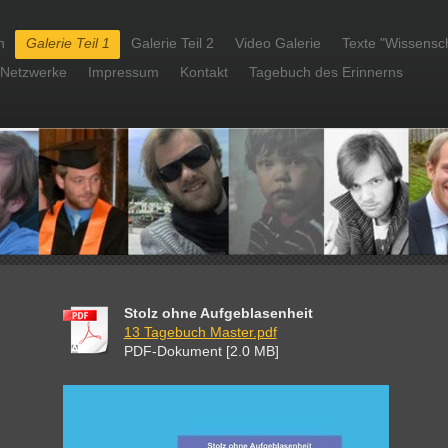
h
Galerie Teil 1
Galerie Teil 2
Video Galerie
Texte "Wissensch
 Netzwerke
Impressum
Kontakt
Tagebuch des Erinnerns
Stolz ohne Aufgeblasenheit
13 Tagebuch Master.pdf
PDF-Dokument [2.0 MB]