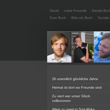
David
Liebe Freunde
Davids Buc
Euer Buch
Bitte ein Buch
Soziale
26 unendlich glückliche Jahre
Heimat ist dort wo Freunde sind
Zu viert war unser Glück
vollkommen
Allein zu zweit in Süd-Afrika