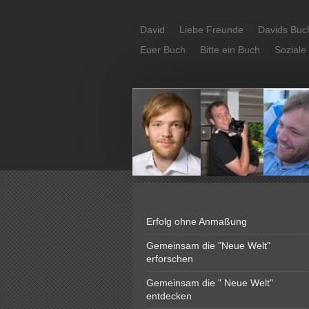
David
Liebe Freunde
Davids Buc
Euer Buch
Bitte ein Buch
Soziale
Erfolg ohne Anmaßung
Gemeinsam die "Neue Welt"
erforschen
Gemeinsam die " Neue Welt"
entdecken