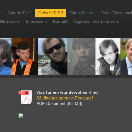
h
Galerie Teil 1
Galerie Teil 2
Video Galerie
Texte "Wissensch
 Netzwerke
Impressum
Kontakt
Tagebuch des Erinnerns
Was für ein wundervolles Kind
33 Kindheit normale Fotos.pdf
PDF-Dokument [9.8 MB]