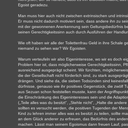
Egoist geradezu.
Man muss hier auch nicht zwischen extrinsischen und intrin
Er muss nicht dadurch motiviert sein, dass andere ihn zu se
mit der gewonnenen Anerkennung sein Geltungs­bedürfnis befr
seinen Gerechtigkeitssinn auch durch Ausführen der Handlun
Wie oft haben wir alle der Toilettenfrau Geld in ihre Schale 
niemand zu sehen war? Wir Egoisten.
Warum verteufeln wir also Eigeninteresse, wo wir es doch eig
Problem hier ist, dass möglicherweise Gerechtigkeitssinn, Pflich
ausreichend ausgeprägt scheint. Wir fürchten, möglicherwei
die der Gesell­schaft nicht förderlich sind, zu stark ausgepräg
drängen. Und siehe da, die sieben Tod­sünden sind keinesfa
dürfnisse, genauso wie ihr positives Gegenstück, die zwölf 
aus Sezuan schon feststellen musste, kann der Angriffspunkt
die Ein­schränkung des Eigeninteresses sein und die Adapt
(„Teile alles was du besitzt“, „Stehle nicht“, „Halte die ander
sollten es versucht werden, die positiven Tugenden der Men
Kind zu lehren immer alles was es besitzt zu teilen, sollte m
an dem Glück anderer zu erfreuen, das Bedürfnis des ande
machen. Lässt man seinem Egoismus dann freuen Lauf, passi