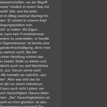
swissenschaften, wo der Begriff
resse“ friedlich in einem Satz mit
wohl“ lebt, wird bei jeder
t im Alltag zweimal überlegt ihn
den. Er scheint in unserm Kopf
rängungsposition zum
hl“ zu halten. Wo Eigen­
ist, kann kein Fremdinteresse
andem zu unterstellen, er handle
 Eigeninteresse“ ist bereits eine
gende Anschuldigung, derer man
 zu wehren sucht. Bei der
 einer Handlung scheint das
n zweiter Stelle zu stehen und
lleicht auch nur weil fälschlicher
ich, aus. Darum würde wohl
Alle handeln sie natürlich „aus
ebe“. Aber was sind das für
en die nur einem Indi­viduum
 kann auch nicht Lieben, ein
ch Gerechtigkeit. Daraus leiten
chen. „Der“ Gerechtigkeits­sinn ist
macht es mich glücklich. Ist also
 Eigeninteresse motiviert? Ein