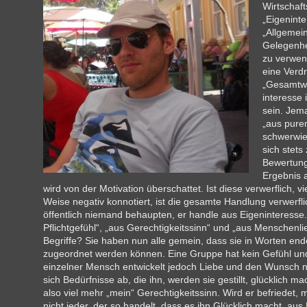
Wirtschaft
„Eigeninte
„Allgemein
Gelegenhei
zu verwen
eine Verd
„Gesamtwo
interesse 
sein. Jem
„aus purem
schwerwie
sich stets
Bewertung
Ergebnis a
wird von der Motivation überschattet. Ist diese verwerflich, vie
Weise negativ konnotiert, ist die gesamte Handlung verwerfl
öffentlich niemand behaupten, er handle aus Eigeninteresse. 
Pflicht­gefühl“, „aus Gerechtigkeits­sinn“ und „aus Menschenli
Begriffe? Sie haben nun alle gemein, dass sie in Worten end
zugeordnet werden können. Eine Gruppe hat kein Gefühl und
einzelner Mensch entwickelt jedoch Liebe und den Wunsch na
sich Bedürfnisse ab, die ihn, werden sie gestillt, glücklich ma
also viel mehr „mein“ Gerech­tigkeits­sinn. Wird er befriedet, 
nicht jeder, der so handelt, dass es ihn Glücklich macht, aus