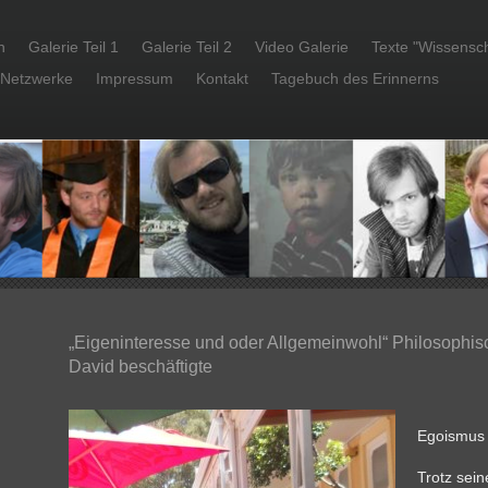
h
Galerie Teil 1
Galerie Teil 2
Video Galerie
Texte "Wissensch
 Netzwerke
Impressum
Kontakt
Tagebuch des Erinnerns
„Eigeninteresse und oder Allgemeinwohl“ Philosophis
David beschäftigte
Egoismus r
Trotz sein