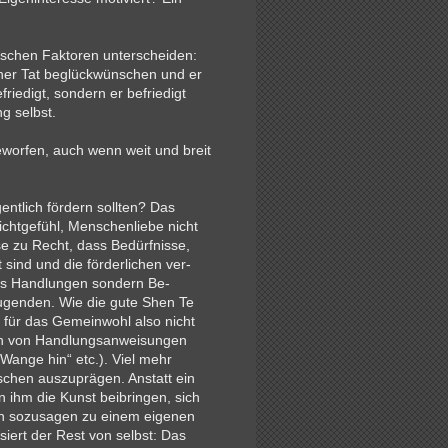
sischen Faktoren unterscheiden:
iner Tat beglückwünschen und er
iedigt, sondern er befriedigt
g selbst.
geworfen, auch wenn weit und breit
entlich fördern sollten? Das
tgefühl, Men­schen­­­­liebe nicht
se zu Recht, dass Bedürfnisse,
t sind und die förderlichen ver­
lls Handlungen sondern Be­
Tugenden. Wie die gute Shen Te
 für das Gemeinwohl also nicht
ion von Handlungs­anweisungen
e Wange hin“ etc.). Viel mehr
schen auszuprägen. Anstatt ein
an ihm die Kunst beibringen, sich
rn sozusagen zu einem eigenen
ert der Rest von selbst: Das