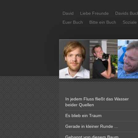
David
Liebe Freunde
Davids Buc
Euer Buch
Bitte ein Buch
Soziale
In jedem Fluss fließt das Wasser
beider Quellen
Es blieb ein Traum
Gerade in kleiner Runde ...
Gebannt von diesem Baum ..